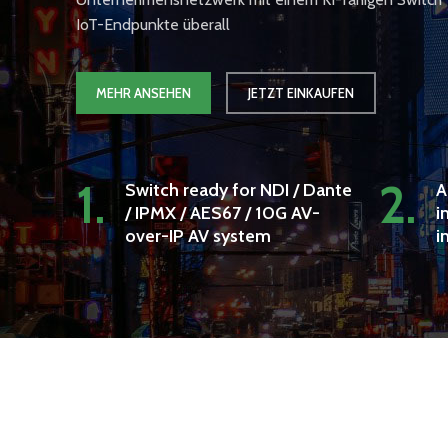
IoT-Endpunkte überall
MEHR ANSEHEN
JETZT EINKAUFEN
1.
2.
Switch ready for NDI / Dante
A
/ IPMX / AES67 / 10G AV-
i
over-IP AV system
i