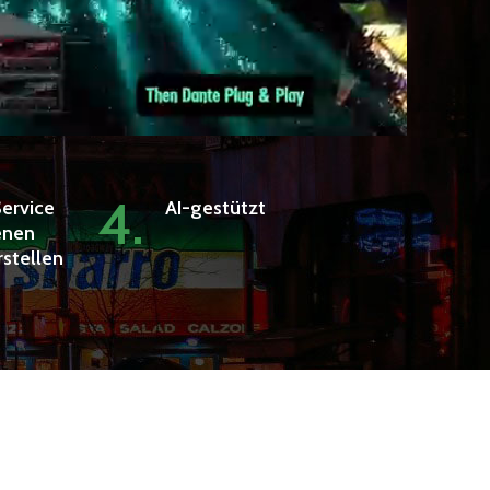
4.
ervice
AI-gestützt
genen
stellen