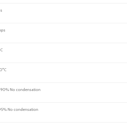
s
pps
°C
0°C
0% No condensation
% No condensation