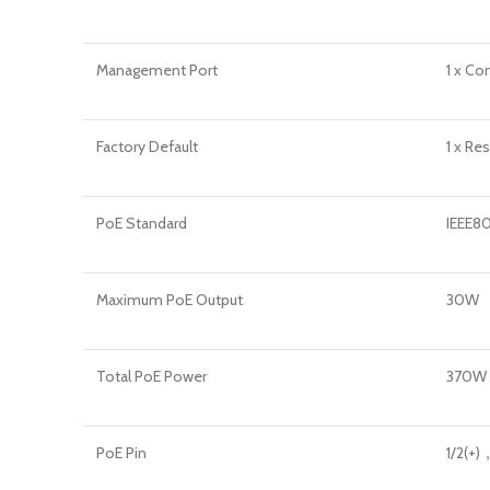
Management Port
1 x Co
Factory Default
1 x Re
PoE Standard
IEEE80
Maximum PoE Output
30W
Total PoE Power
370W
PoE Pin
1/2(+)