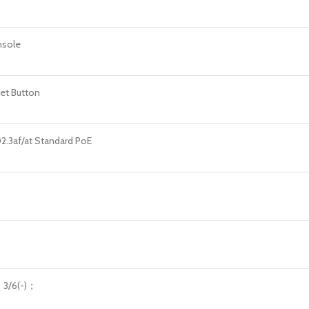
nsole
set Button
2.3af/at Standard PoE
，3/6(-)；