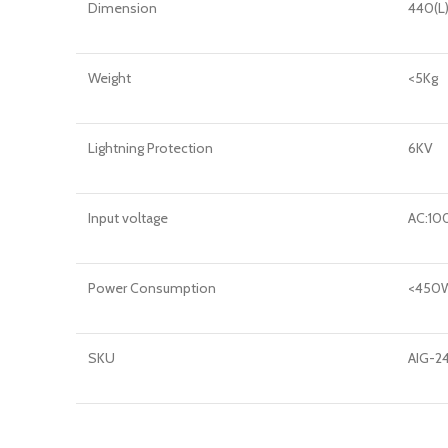
Dimension
440(L
Weight
<5Kg
Lightning Protection
6KV
Input voltage
AC:1
Power Consumption
<450W
SKU
AIG-2