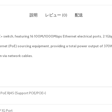
説明
レビュー (0)
配送
 switch, featuring 16 100M/1000Mbps Ethernet electrical ports, 2 1Gbp
rnet (PoE) sourcing equipment, providing a total power output of 370W.
m via network cables.
G PoE RJ45 (Support POE/POE+)
P 1G Port