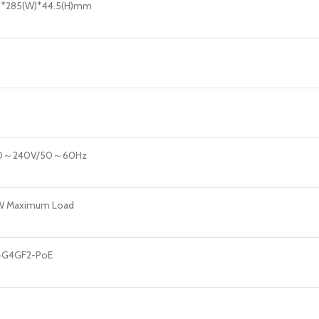
)*285(W)*44.5(H)mm
00～240V/50～60Hz
 Maximum Load
4G4GF2-PoE