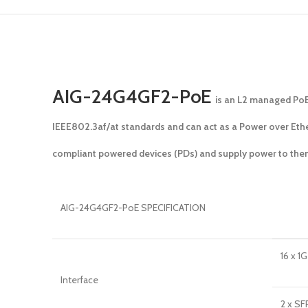
AIG-24G4GF2-PoE
is an L2 managed PoE+
IEEE802.3af/at standards and can act as a Power over Ethe
compliant powered devices (PDs) and supply power to the
AIG-24G4GF2-PoE SPECIFICATION
16 x 1
Interface
2 x SF