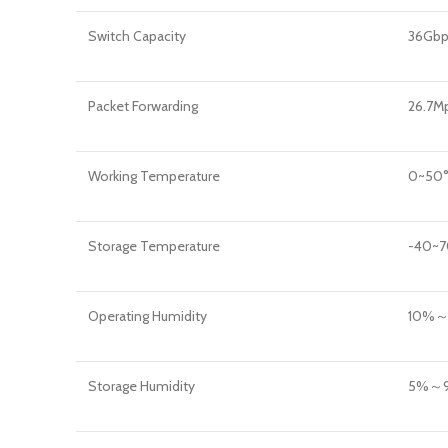
Switch Capacity
36Gbp
Packet Forwarding
26.7M
Working Temperature
0~50
Storage Temperature
-40~7
Operating Humidity
10%～9
Storage Humidity
5%～95