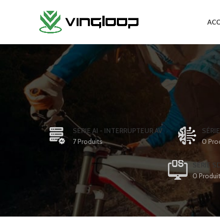
ACC
SÉRIE AI - INTERRUPTEUR AV
SÉRIE
7 Produits
0 Pro
SÉRIE SD
0 Produi