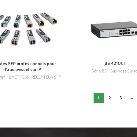
BS 4210CF
les SFP professionnels pour
l'audiovisuel sur IP
Série BS - Business Swit
SWM - ÉMETTEUR-RÉCEPTEUR SFP
1
2
3
→