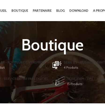
UEIL
BOUTIQUE
PARTENAIRE
BLOG
DOWNLOAD
A PROP
Boutique
 BR - ROUTEUR D'ENTREPRISE
SÉRIE BS - BUSINESS SWI
duit
4 Produits
 - SERVICE DÉFINI PAR LOGICIEL
SÉRIE SWM - ÉMETTEUR
t
15 Produits