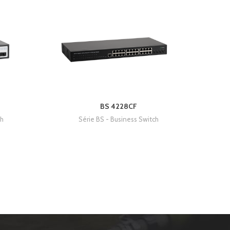
BS 4228CF
ch
Série BS - Business Switch