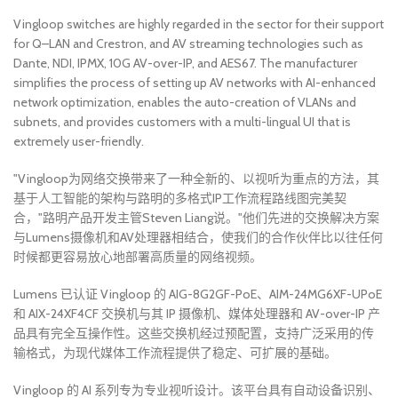
Vingloop switches are highly regarded in the sector for their support
for Q–LAN and Crestron, and AV streaming technologies such as
Dante, NDI, IPMX, 10G AV-over-IP, and AES67. The manufacturer
simplifies the process of setting up AV networks with AI-enhanced
network optimization, enables the auto-creation of VLANs and
subnets, and provides customers with a multi-lingual UI that is
extremely user-friendly.
"Vingloop为网络交换带来了一种全新的、以视听为重点的方法，其
基于人工智能的架构与路明的多格式IP工作流程路线图完美契
合，"路明产品开发主管Steven Liang说。"他们先进的交换解决方案
与Lumens摄像机和AV处理器相结合，使我们的合作伙伴比以往任何
时候都更容易放心地部署高质量的网络视频。
Lumens 已认证 Vingloop 的 AIG-8G2GF-PoE、AIM-24MG6XF-UPoE
和 AIX-24XF4CF 交换机与其 IP 摄像机、媒体处理器和 AV-over-IP 产
品具有完全互操作性。这些交换机经过预配置，支持广泛采用的传
输格式，为现代媒体工作流程提供了稳定、可扩展的基础。
Vingloop 的 AI 系列专为专业视听设计。该平台具有自动设备识别、