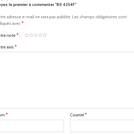
yez le premier à commenter "BS 4254F"
tre adresse e-mail ne sera pas publiée.
Les champs obligatoires sont
*
diqués avec
*
tre note
*
tre avis
*
*
om
Courriel