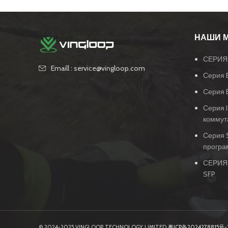
НАШИ 
СЕРИЯ 
Emaill : service@vingloop.com
Серия 
Серия 
Серия 
коммут
Серия 
програ
СЕРИЯ
SFP
© 2024-2025 VINGLOOP TECHNOLOGY LIMITED
粤ICP备2024278815号-