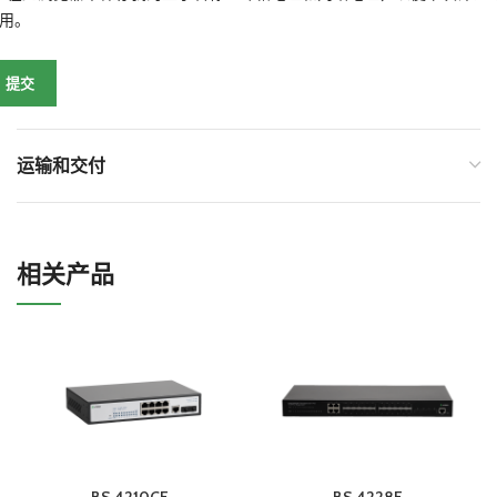
用。
运输和交付
相关产品
BS 4210CF
BS 4228F