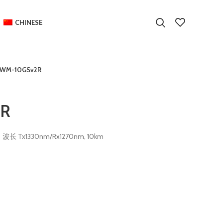
CHINESE
WM-10GSv2R
2R
长 Tx1330nm/Rx1270nm, 10km