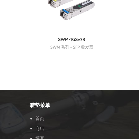
SWM-1GSv2R
SWM 系列 - SFP 收发器
鞋垫菜单
首页
商店
博客