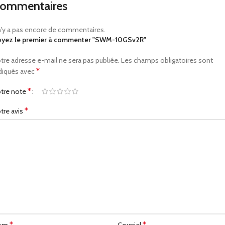
ommentaires
 n'y a pas encore de commentaires.
yez le premier à commenter "SWM-10GSv2R"
tre adresse e-mail ne sera pas publiée.
Les champs obligatoires sont
*
diqués avec
*
tre note
*
tre avis
*
*