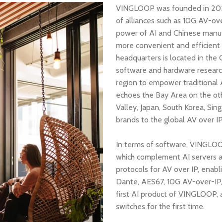
VINGLOOP was founded in 2025,
of alliances such as 10G AV-ov
power of AI and Chinese manufa
more convenient and efficient
headquarters is located in the 
software and hardware researc
region to empower traditional
echoes the Bay Area on the othe
Valley, Japan, South Korea, Si
brands to the global AV over IP
In terms of software, VINGLOOP
which complement AI servers an
protocols for AV over IP, enabl
Dante, AES67, 10G AV-over-IP,
first AI product of VINGLOOP,
switches for the first time.