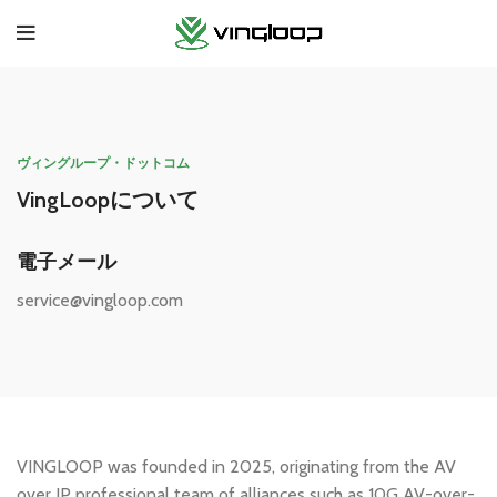
ヴィングループ・ドットコム
VingLoopについて
電子メール
service@vingloop.com
VINGLOOP was founded in 2025, originating from the AV
over IP professional team of alliances such as 10G AV-over-