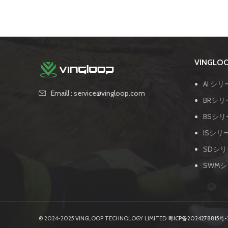
VINGL
AI シリ
Emaill : service@vingloop.com
BRシリ
BSシリ
ISシリ
SDシリ
SWMシ
© 2024-2025 VINGLOOP TECHNOLOGY LIMITED
粤ICP备2024278815号-