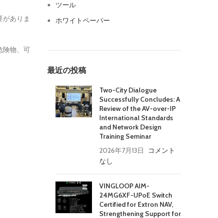
ツール
要がありま
ホワイトペーパー
危険物、可
最近の投稿
Two-City Dialogue
Successfully Concludes: A
Review of the AV-over-IP
International Standards
and Network Design
Training Seminar
2026年7月13日
コメント
なし
VINGLOOP AIM-
24MG6XF-UPoE Switch
Certified for Extron NAV,
Strengthening Support for