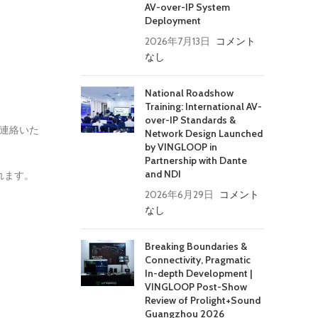
AV-over-IP System
Deployment
2026年7月13日
コメント
なし
National Roadshow
Training: International AV-
over-IP Standards &
連絡いた
Network Design Launched
by VINGLOOP in
Partnership with Dante
and NDI
れます。
2026年6月29日
コメント
なし
Breaking Boundaries &
Connectivity, Pragmatic
In-depth Development |
VINGLOOP Post-Show
Review of Prolight+Sound
Guangzhou 2026