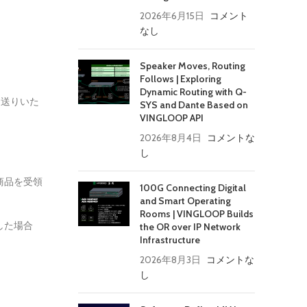
2026年6月15日
コメント
なし
Speaker Moves, Routing
Follows | Exploring
Dynamic Routing with Q-
お送りいた
SYS and Dante Based on
VINGLOOP API
2026年8月4日
コメントな
し
商品を受領
100G Connecting Digital
and Smart Operating
Rooms | VINGLOOP Builds
した場合
the OR over IP Network
Infrastructure
2026年8月3日
コメントな
し