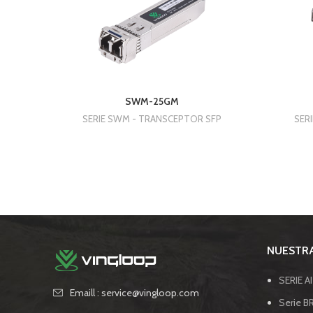
SWM-25GM
SERIE SWM - TRANSCEPTOR SFP
SER
NUESTRA
SERIE A
Emaill : service@vingloop.com
Serie BR