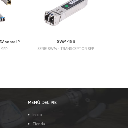
SWM-1GS
AV sobre IP
SERIE SWM - TRANSCEPTOR SFP
S
 SFP
MENÚ DEL PIE
Inicio
Tienda