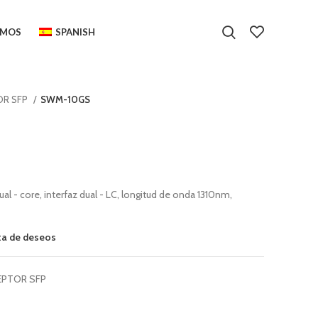
OMOS
SPANISH
OR SFP
SWM-10GS
- core, interfaz dual - LC, longitud de onda 1310nm,
sta de deseos
EPTOR SFP