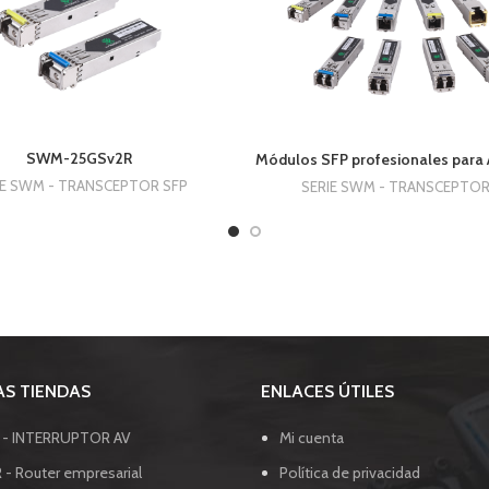
SWM-25GSv2R
Módulos SFP profesionales para 
IE SWM - TRANSCEPTOR SFP
SERIE SWM - TRANSCEPTOR
S TIENDAS
ENLACES ÚTILES
I - INTERRUPTOR AV
Mi cuenta
 - Router empresarial
Política de privacidad