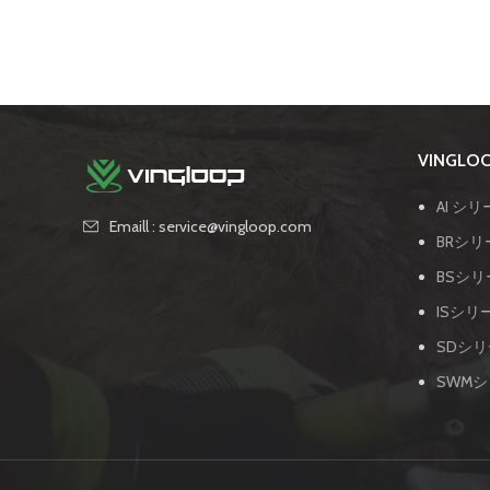
VINGL
AI シリ
Emaill : service@vingloop.com
BRシリ
BSシリ
ISシリ
SDシリ
SWMシ