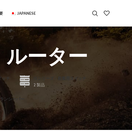
要
JAPANESE
ス・ルーター
イッチ
ISシリーズ - 産業用スイッチ
2 製品
 トランシーバー