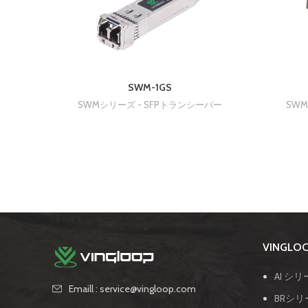
SWM-1GS
SWMシリーズ - SFPトランシーバー
SWM
VINGL
AI シリ
Emaill : service@vingloop.com
BRシリ