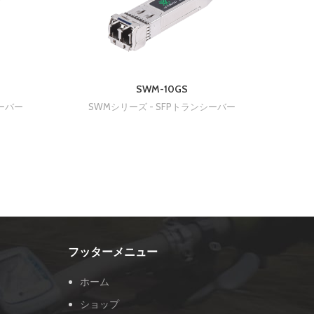
SWM-10GS
AV-o
シーバー
SWMシリーズ - SFPトランシーバー
S
フッターメニュー
ホーム
ショップ