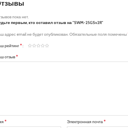
Отзывы
зывов пока нет.
удьте первым, кто оставил отзыв на "SWM-25GSv2R"
ш адрес email не будет опубликован.
Обязательные поля помечены
*
аш рейтинг
*
аш отзыв
*
*
мя
Электронная почта