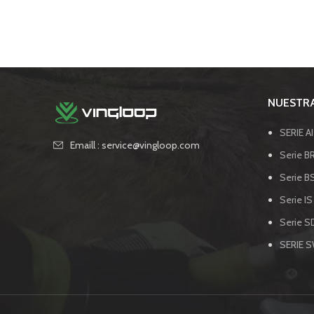
NUESTRA
SERIE A
Emaill : service@vingloop.com
Serie BR
Serie B
Serie IS
Serie SD
SERIE 