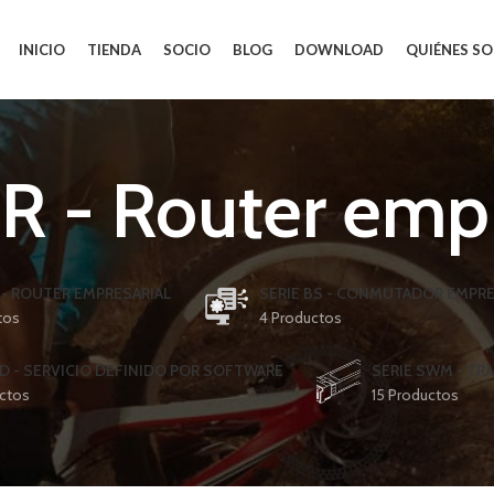
INICIO
TIENDA
SOCIO
BLOG
DOWNLOAD
QUIÉNES S
BR - Router empr
R - ROUTER EMPRESARIAL
SERIE BS - CONMUTADOR EMPRE
tos
4 Productos
SD - SERVICIO DEFINIDO POR SOFTWARE
SERIE SWM - TR
ctos
15 Productos