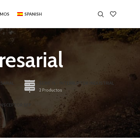
OMOS
SPANISH
esarial
SARIAL
SERIE IS - INTERRUPTOR INDUSTRIAL
2 Productos
ANSCEPTOR SFP