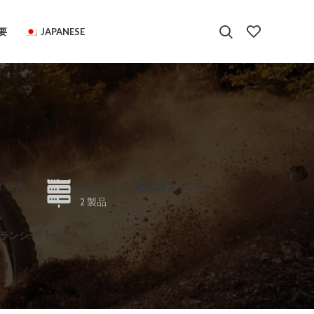
要
JAPANESE
イッチ
ISシリーズ - 産業用スイッチ
2 製品
 トランシーバー