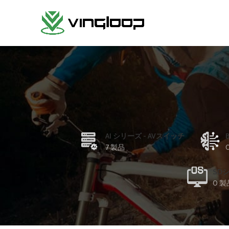
AI シリーズ - AVスイッチ
7 製品
SD
0 製