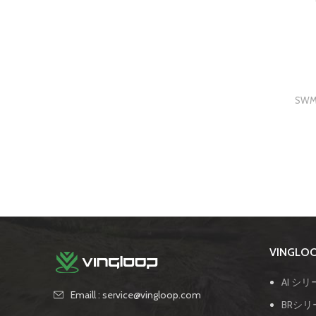
SW
VINGL
AI シリ
Emaill : service@vingloop.com
BRシリ